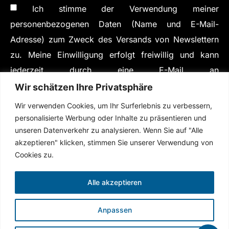
Ich stimme der Verwendung meiner
personenbezogenen Daten (Name und E-Mail-
Adresse) zum Zweck des Versands von Newslettern
zu. Meine Einwilligung erfolgt freiwillig und kann
jederzeit durch eine E-Mail an
privacy@thorconsulting.com widerrufen werden,
Wir schätzen Ihre Privatsphäre
ohne dass hierfür andere als die Übermittlungskosten
Wir verwenden Cookies, um Ihr Surferlebnis zu verbessern,
nach den Basistarifen anfallen. Weitere Informationen
personalisierte Werbung oder Inhalte zu präsentieren und
unseren Datenverkehr zu analysieren. Wenn Sie auf "Alle
finden Sie in der Datenschutzerklärung.
akzeptieren" klicken, stimmen Sie unserer Verwendung von
Cookies zu.
Alle akzeptieren
Über uns
Impressum
Datenschutz
AGB
Kontakt
Anpassen
© thor consulting. Alle Rechte vorbehalten
Mit freundlicher Unterstützung von
2026
Techleads.ai